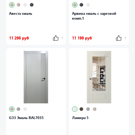
Авеста эмаль
Арвика эмаль с зарезкой
комп.1
11 298 руб
11 199 руб
7
7
G33 Эмаль RAL7035
Ламира 5