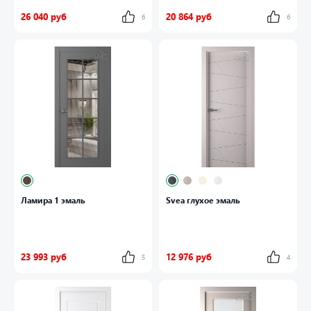
26 040 руб
20 864 руб
6
6
Ламира 1 эмаль
Svea глухое эмаль
23 993 руб
12 976 руб
5
4