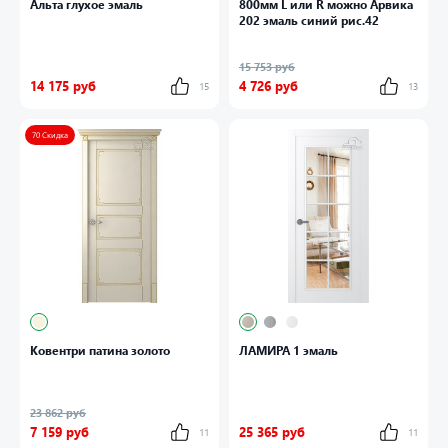
Альта глухое эмаль
800мм L или R можно Арвика
202 эмаль синий рис.42
15 753 руб
14 175 руб
4 726 руб
15
13
70 Скидка
Ковентри патина золото
ЛАМИРА 1 эмаль
23 862 руб
7 159 руб
25 365 руб
11
11