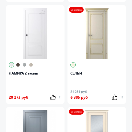
70 Скидка
ЛАМИРА 2 эмаль
СЕЛБИ
21 281 руб
20 273 руб
6 385 руб
11
11
30 Скидка