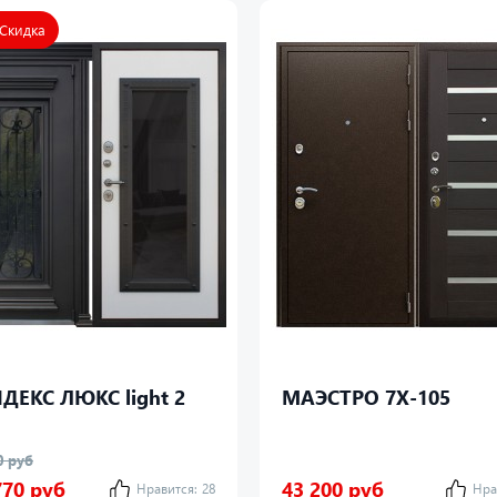
 Скидка
ДЕКС ЛЮКС light 2
МАЭСТРО 7Х-105
0 руб
770 руб
43 200 руб
Нравится:
28
Нра