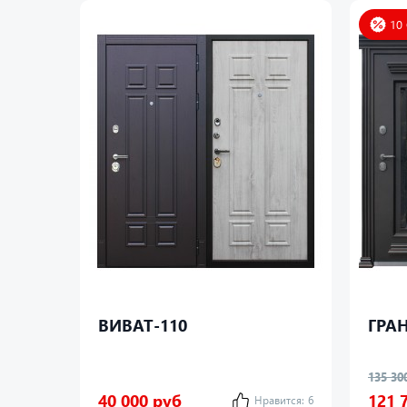
10
ВИВАТ-110
ГРАН
135 30
40 000 руб
121 
Нравится:
6