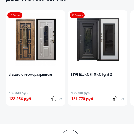
А благодаря итальянской ручке Armadillo Pava каждое
открытие двери будет приносить Вам только удовольствие.
10 Скидка
10 Скидка
Израильская пленка Винорит на внутренней панели
выполнена в белом цвете и гармонично сочетается с
наружной накладкой коричневого цвета.
Лацио с терморазрывом
ГРАНДЕКС ЛЮКС light 2
135 840 руб
135 300 руб
122 256 руб
121 770 руб
26
28