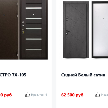
СТРО 7Х-105
Сидней Белый сатин
00 руб
62 500 руб
Нравится:
4
Нрав