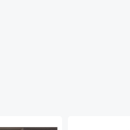
Дополнительно
Евроцилиндр К-В перфокарта, броненакладка врезная,
антисъемный 3 шт.
Утепление
Утеплитель полотна и коробки «Ursa»
Размер блока
2050х880; 2050х960
правое и левое открывание