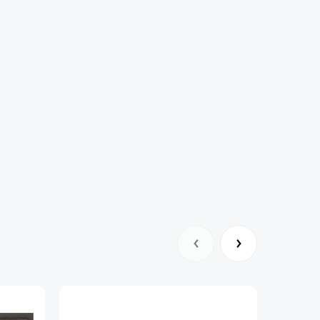
енакладка врезная на нижний замок.
СБ-С15»
960мм - 90кг.