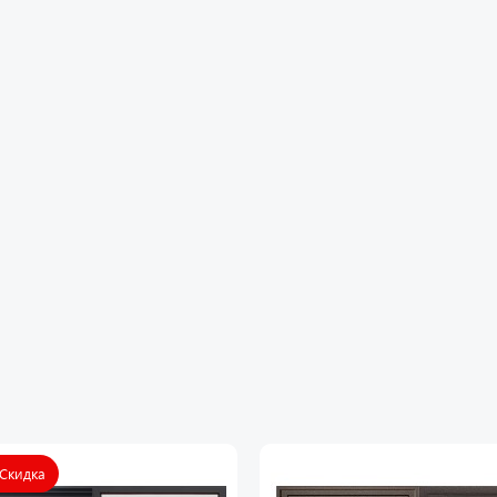
ополнительно Евроцилиндр К-В перфокарта. Брон
тырь противосъемный (3 шт).
Утепление Пенополистирол высокой плотности «П
ип открывания Левое и правое.
азмер и вес блока2050мм х 860мм - 85кг; 2050мм х 
 Скидка