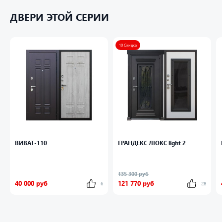
Гардиан 30.01
ДВЕРИ ЭТОЙ СЕРИИ
Фурнитура
Хром
10 Скидка
Дополнительно
Задвижка (ночник). Глазок
Защитные элементы
Врезная броненакладка
Утепление
Утеплитель «Ursa»ПОЛОТНО+КОРОБКА
ВИВАТ-110
ГРАНДЕКС ЛЮКС light 2
135 300 руб
40 000 руб
121 770 руб
6
28