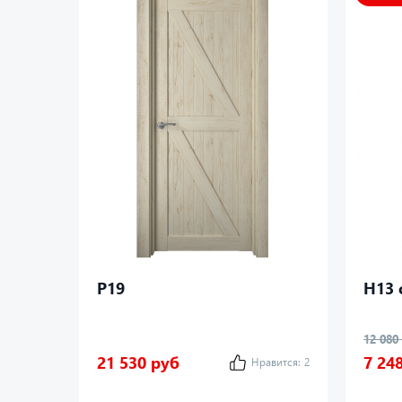
P19
Н13 
12 080
21 530 руб
7 24
Нравится:
2