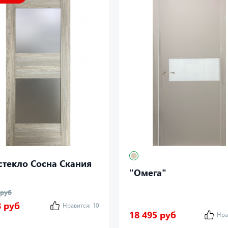
стекло Сосна Скания
"Омега"
 руб
8 руб
Нравится:
10
18 495 руб
Нра