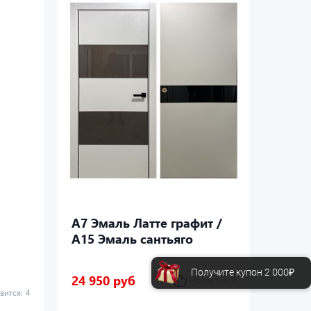
A7 Эмаль Латте графит /
AS 30
А15 Эмаль сантьяго
черный
Получите купон 2 000₽
24 950 руб
27 70
Нравится:
2
вится:
4