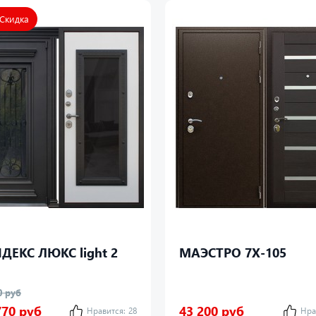
 Скидка
ДЕКС ЛЮКС light 2
МАЭСТРО 7Х-105
0 руб
770 руб
43 200 руб
Нравится:
28
Нра