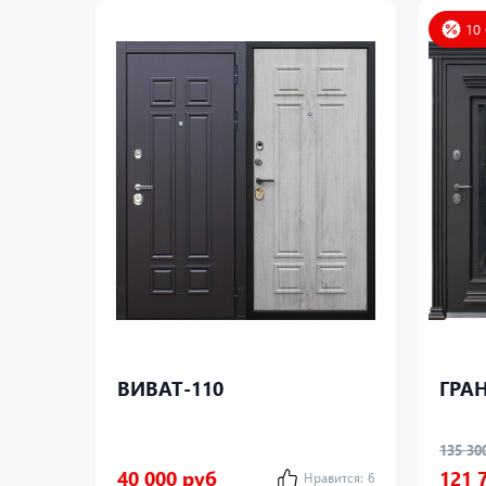
10
ВИВАТ-110
ГРАН
135 30
40 000 руб
121 
Нравится:
6