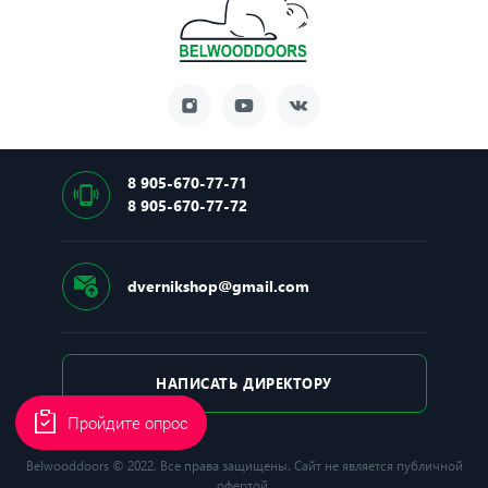
Толщина полотна: 105 мм
Глубина короба: 177 мм
Замок
Основной замок: Kale
8 905-670-77-71
8 905-670-77-72
Тип основного замка: Сувальдный
Производитель замка: Турция
dvernikshop@gmail.com
Основной цилиндр: Kale, Механический
Ночная задвижка: Есть
НАПИСАТЬ ДИРЕКТОРУ
Пройдите опрос
Belwooddoors © 2022. Все права защищены. Сайт не является публичной
офертой.