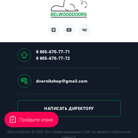
Толщина полотна: 105 мм
Глубина короба: 177 мм
Замок
Основной замок: Kale
8 905-670-77-71
8 905-670-77-72
Тип основного замка: Цилиндровый
Производитель замка: Турция
dvernikshop@gmail.com
Основной цилиндр: Kale, Механический
Ночная задвижка: Есть
НАПИСАТЬ ДИРЕКТОРУ
Пройдите опрос
Belwooddoors © 2022. Все права защищены. Сайт не является публичной
офертой.