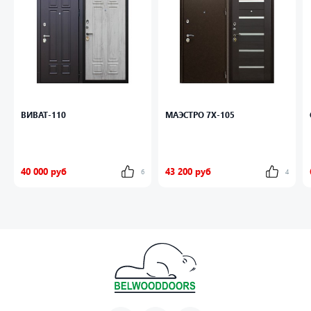
(перфокарта). Броненакладка врезная. Штырь
антисъемный (3 шт).
Утепление
Утеплитель «Ursa»
.
Тип открывания Правое и левое.
Размер и вес блока 2050мм х 880мм - 115кг;
2050мм х 960мм - 123кг.
ВИВАТ-110
МАЭСТРО 7Х-105
40 000 руб
43 200 руб
6
4