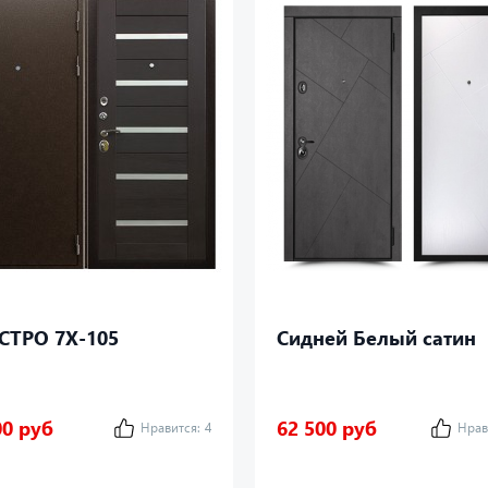
СТРО 7Х-105
Сидней Белый сатин
00 руб
62 500 руб
Нравится:
4
Нрав