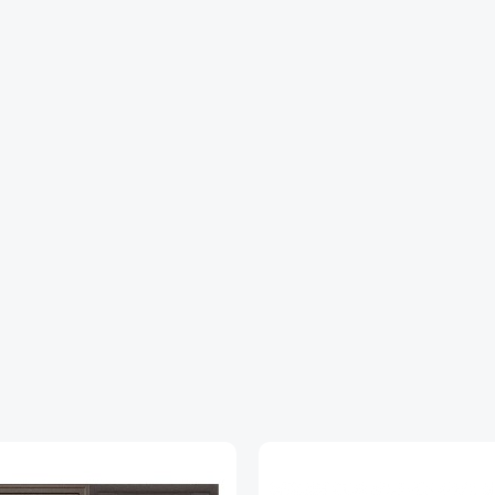
шторками автомат КЛС-13
Утепление
Полотно утеплено
Размер блока
2050х880; 2050х960