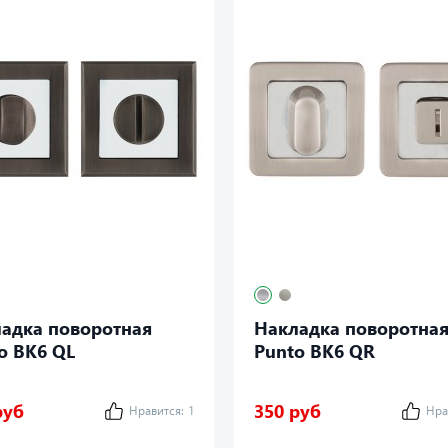
адка поворотная
Накладка поворотна
o BK6 QL
Punto BK6 QR
руб
350 руб
Нравится:
1
Нра