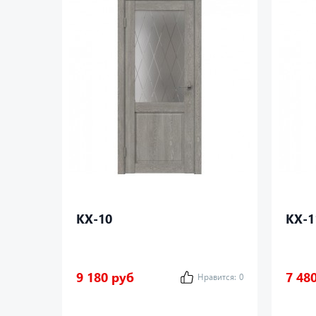
КХ-10
КХ-1
9 180 руб
7 48
Нравится:
0