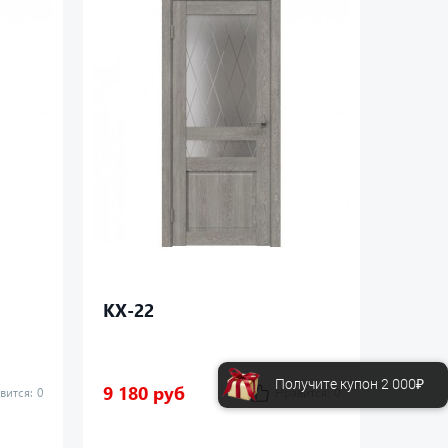
КХ-22
КХ-3
Получите купон 2 000₽
9 180 руб
7 480
вится:
0
Нравится:
0