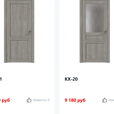
1
КХ-20
0 руб
9 180 руб
Нравится:
0
Нра