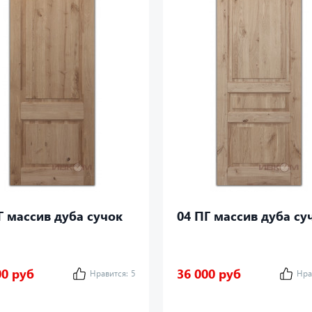
Г массив дуба сучок
04 ПГ массив дуба су
00 руб
36 000 руб
Нравится:
5
Нра