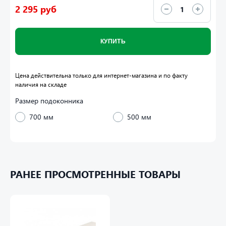
2 295 руб
КУПИТЬ
Цена действительна только для интернет-магазина и по факту
наличия на складе
Размер подоконника
700 мм
500 мм
Подоконники Данке имеет гладкую поверхность,
уникальный многоугольный капинос и, что немало важно,
РАНЕЕ ПРОСМОТРЕННЫЕ ТОВАРЫ
множество глянцевых и матовых оттенков.Качественный и
прочный пластик позволяет подоконнику выдерживать
максимальные нагрузки, на него можно не только ставить
вазоны с цветами, но и даже сидеть на таком подоконнике
тоже можно.Поверхность подоконника ламинированная