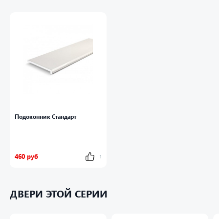
Основа: для создания подоконника используется
исключительно первичное экологически безопасное сырье.
Прочность подоконника обеспечивает оригинальная
запатентованная конструкция ребер жесткости.
Универсальные декоры: белый матовый, золотой дуб и
мрамор гармонично дополняют любой интерьер и отлично
смотрятся, как в жилых, так и офисных помещениях.
Цена:
от 460 руб.
Подоконник Стандарт
460 руб
1
ДВЕРИ ЭТОЙ СЕРИИ