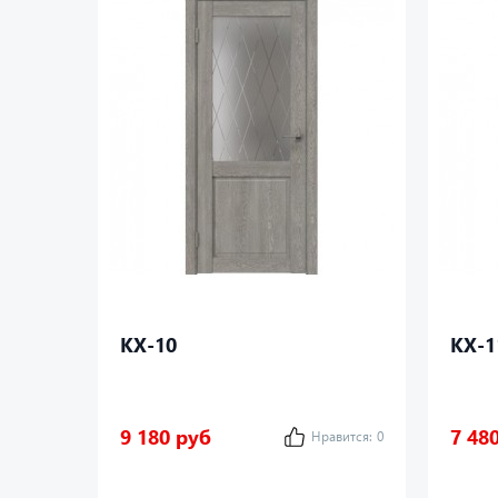
КХ-10
КХ-1
9 180 руб
7 48
Нравится:
0