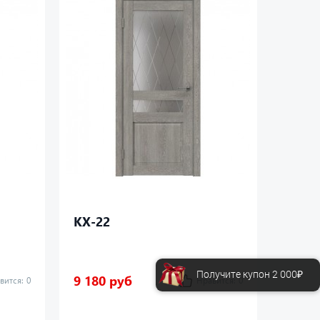
КХ-22
КХ-2
Получите купон 2 000₽
9 180 руб
7 480
вится:
0
Нравится:
0