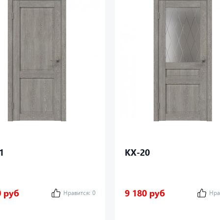
1
КХ-20
0 руб
9 180 руб
Нравится:
0
Нра