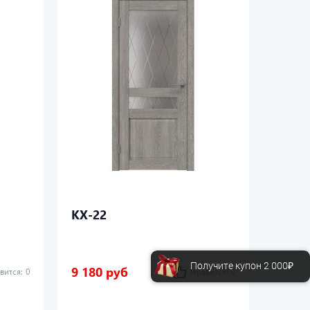
КХ-22
КХ-2
Получите купон 2 000₽
9 180 руб
7 480
вится:
0
Нравится:
0