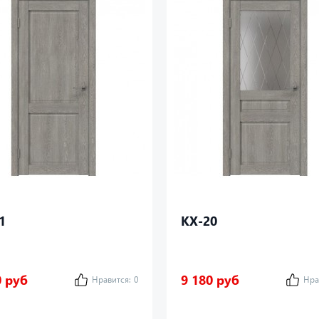
1
КХ-20
0 руб
9 180 руб
Нравится:
0
Нра