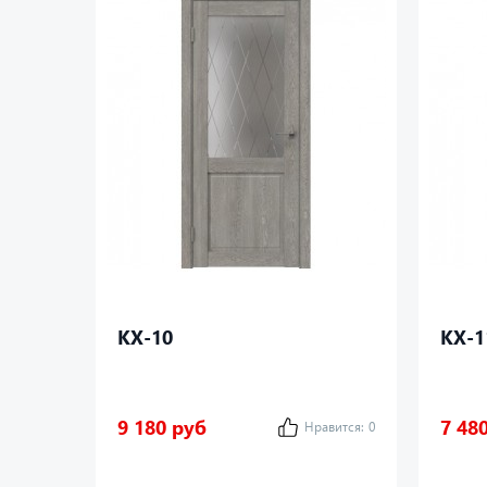
КХ-10
КХ-1
9 180 руб
7 48
Нравится:
0