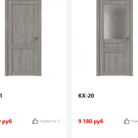
1
КХ-20
0 руб
9 180 руб
Нравится:
0
Нра