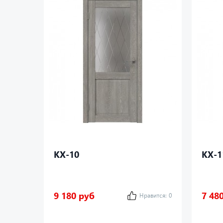
КХ-10
КХ-1
9 180 руб
7 48
Нравится:
0