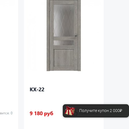
КХ-22
КХ-2
Получите купон 2 000₽
9 180 руб
7 480
вится:
0
Нравится:
0