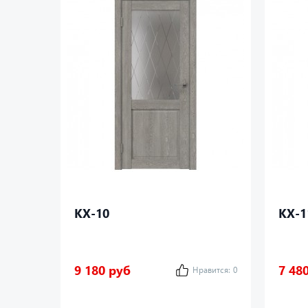
КХ-10
КХ-1
9 180 руб
7 48
Нравится:
0