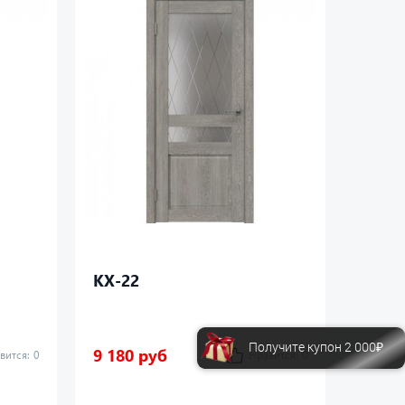
КХ-22
КХ-2
Получите купон 2 000₽
9 180 руб
7 480
вится:
0
Нравится:
0