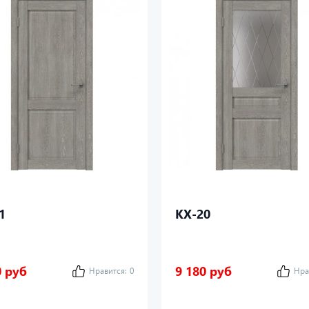
1
КХ-20
0 руб
9 180 руб
Нравится:
0
Нра