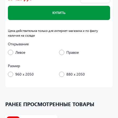
КУПИТЬ
Цена действительна только для интернет-магазина и по факту
наличия на складе
Открывание
Левое
Правое
Размер
960 x 2050
880 x 2050
Дверная коробка Утолщенный гнутый
профиль. 3 контура уплотнения. Толщина
РАНЕЕ ПРОСМОТРЕННЫЕ ТОВАРЫ
(глубина) коробки 118 мм.
Полотно110 мм.