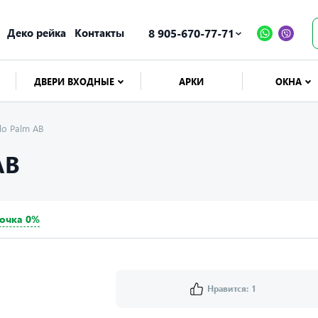
Деко рейка
Контакты
8 905-670-77-71
ДВЕРИ ВХОДНЫЕ
АРКИ
ОКНА
llo Palm AB
AB
очка 0%
Нравится:
1