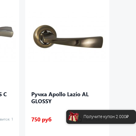
S C
Ручка Apollo Lazio AL
Ручка
GLOSSY
Получите купон 2 000₽
750 руб
750 р
вится:
1
Нравится:
1