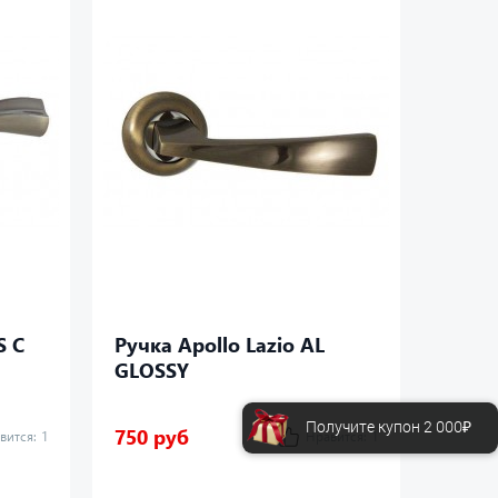
S C
Ручка Apollo Lazio AL
Ручка
GLOSSY
Получите купон 2 000₽
750 руб
750 р
вится:
1
Нравится:
1