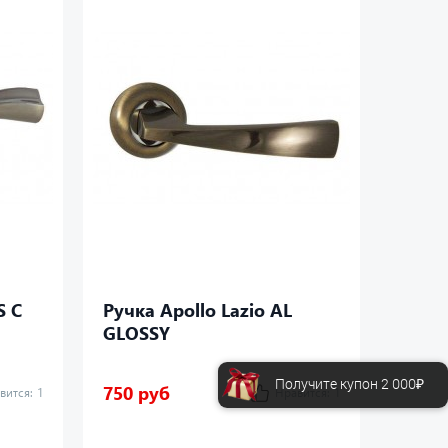
S C
Ручка Apollo Lazio AL
Ручка
GLOSSY
Получите купон 2 000₽
750 руб
750 р
вится:
1
Нравится:
1