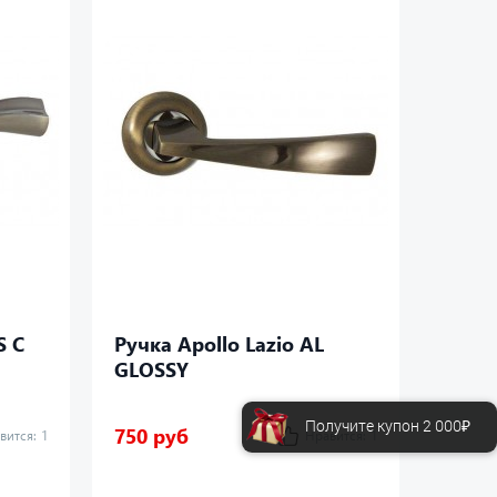
S C
Ручка Apollo Lazio AL
Ручка
GLOSSY
Получите купон 2 000₽
750 руб
750 р
вится:
1
Нравится:
1