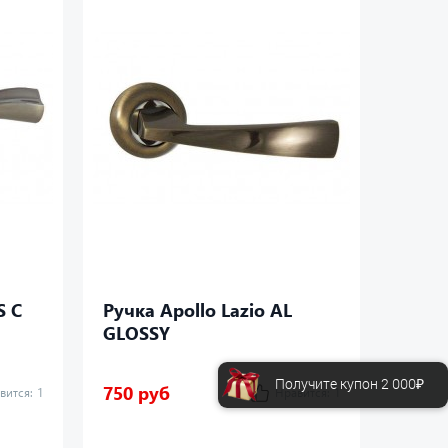
S C
Ручка Apollo Lazio AL
Ручка
GLOSSY
Получите купон 2 000₽
750 руб
750 р
вится:
1
Нравится:
1