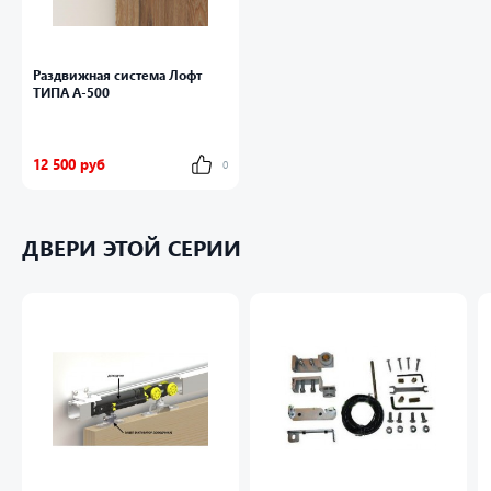
Подшипник в колесе:
nsk
Материал картеки:
сталь
Раздвижная система Лофт
ТИПА A-500
Покрытие каретки:
черный (можно и другие)
Под дверь толщиной:
максимум 45 мм
12 500 руб
0
ДВЕРИ ЭТОЙ СЕРИИ
КОМПЛЕКТ РОЛИКОВ ДЛЯ РАЗДВИЖНЫХ ДВЕРЕЙ
А-500 СОСТОИТ ИЗ:
направляющей с креплением к стене 2 метра
каретки 2 штуки (на одну дверь)
стопора
нижний проводник