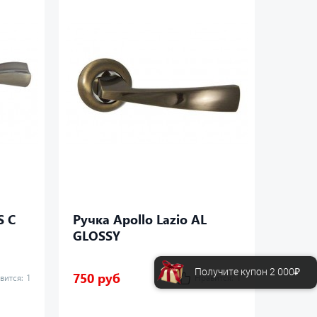
S C
Ручка Apollo Lazio AL
Ручка
GLOSSY
Получите купон 2 000₽
750 руб
750 р
вится:
1
Нравится:
1